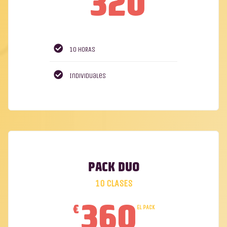
320
10 HORAS
Individuales
PACK DUO
10 CLASES
360
€
EL PACK