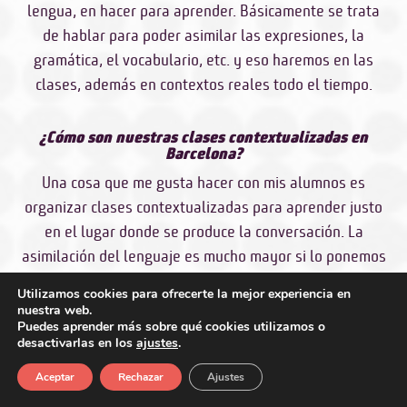
lengua, en hacer para aprender. Básicamente se trata
de hablar para poder asimilar las expresiones, la
gramática, el vocabulario, etc. y eso haremos en las
clases, además en contextos reales todo el tiempo.
¿Cómo son nuestras clases contextualizadas en
Barcelona?
Una cosa que me gusta hacer con mis alumnos es
organizar clases contextualizadas para aprender justo
en el lugar donde se produce la conversación. La
asimilación del lenguaje es mucho mayor si lo ponemos
en contexto.
Utilizamos cookies para ofrecerte la mejor experiencia en
nuestra web.
Pongamos un ejemplo de una clase contextualizada:
Puedes aprender más sobre qué cookies utilizamos o
quieres aprender a desenvolverte cuando vas a una
desactivarlas en los
ajustes
.
cafetería a tomar un café, pues iremos a la cafetería,
Aceptar
Rechazar
Ajustes
nos tomaremos un café y lo que es más importante